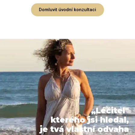
Domluvit úvodní konzultaci
„Léčitel"
kterého jsi hledal,
je tvá vlastní odvaha