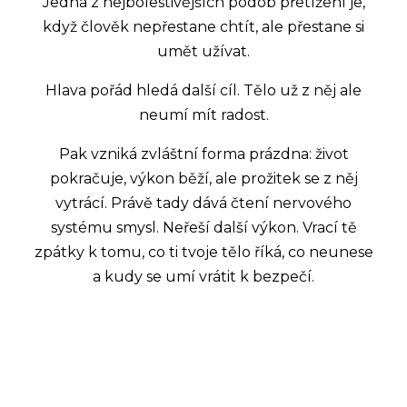
Jedna z nejbolestivějších podob přetížení je,
když člověk nepřestane chtít, ale přestane si
umět užívat.
Hlava pořád hledá další cíl. Tělo už z něj ale
neumí mít radost.
Pak vzniká zvláštní forma prázdna: život
pokračuje, výkon běží, ale prožitek se z něj
vytrácí. Právě tady dává čtení nervového
systému smysl. Neřeší další výkon. Vrací tě
zpátky k tomu, co ti tvoje tělo říká, co neunese
a kudy se umí vrátit k bezpečí.