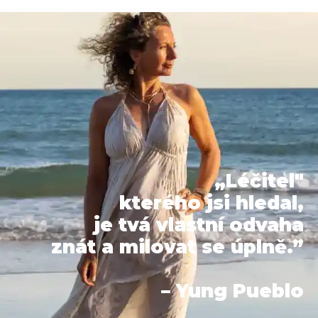
„Léčitel"
kterého jsi hledal,
je tvá vlastní odvaha
znát a milovat se úplně.”
– Yung Pueblo