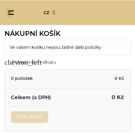
CZ
NÁKUPNÍ KOŠÍK
Ve vašem košíku nejsou žádné další položky
chevron_left
Pokračovat v nákupu
0 položek
0 Kč
0 Kč
Celkem (s DPH)
POKLADNA